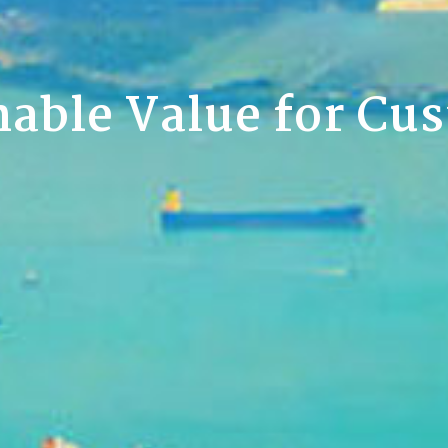
nable Value
for Cu